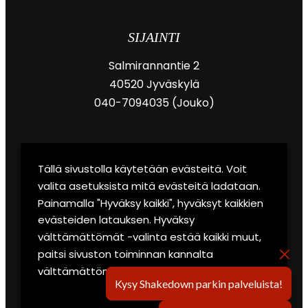
SIJAINTI
Salmirannantie 2
40520 Jyväskylä
040-7094035 (Jouko)
Tällä sivustolla käytetään evästeitä. Voit
eRally
valita asetuksista mitä evästeitä ladataan.
Lounge & sauna
Painamalla "Hyväksy kaikki", hyväksyt kaikkien
evästeiden latauksen. Hyväksy
Garage-autonäyttely
välttämättömät -valinta estää kaikki muut,
paitsi sivuston toiminnan kannalta
Yrityksille ja ryhmille
välttämättömät evästeet.
Kysy Shakedown parkin palveluista!
Secto Rally -paketti