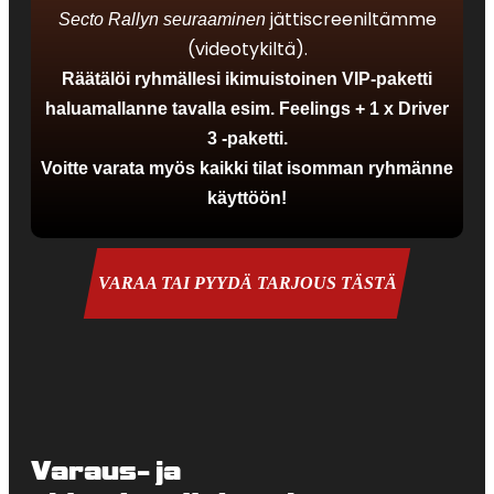
jättiscreeniltämme
Secto Rallyn seuraaminen
(videotykiltä).
Räätälöi ryhmällesi ikimuistoinen VIP-paketti
haluamallanne tavalla esim. Feelings + 1 x Driver
3 -paketti.
Voitte varata myös kaikki tilat isomman ryhmänne
käyttöön!
VARAA TAI PYYDÄ TARJOUS TÄSTÄ
Varaus- ja