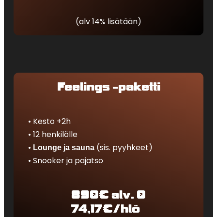
(alv 14% lisätään)
Feelings -paketti
Kesto +2h
12 henkilölle
(sis. pyyhkeet)
Lounge ja sauna
Snooker ja pajatso
890€ alv. 0
74,17€/hlö