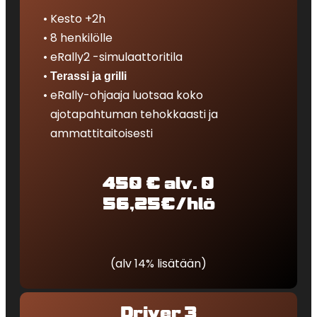
Kesto +2h
8 henkilölle
eRally2 -simulaattoritila
Terassi ja grilli
eRally-ohjaaja luotsaa koko
ajotapahtuman tehokkaasti ja
ammattitaitoisesti
450 € alv. 0
56,25€/hlö
(alv 14% lisätään)
Driver 3