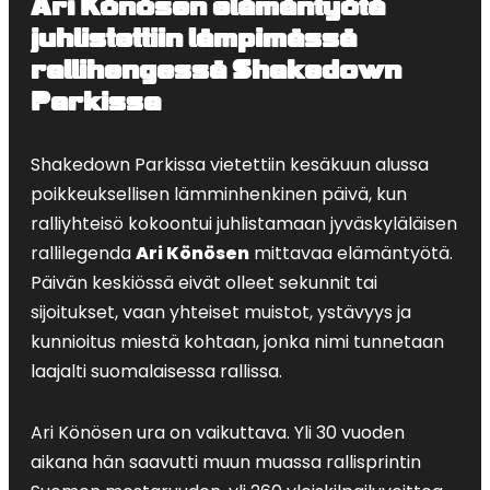
Ari Könösen elämäntyötä
juhlistettiin lämpimässä
rallihengessä Shakedown
Parkissa
Shakedown Parkissa vietettiin kesäkuun alussa
poikkeuksellisen lämminhenkinen päivä, kun
ralliyhteisö kokoontui juhlistamaan jyväskyläläisen
rallilegenda
Ari Könösen
mittavaa elämäntyötä.
Päivän keskiössä eivät olleet sekunnit tai
sijoitukset, vaan yhteiset muistot, ystävyys ja
kunnioitus miestä kohtaan, jonka nimi tunnetaan
laajalti suomalaisessa rallissa.
Ari Könösen ura on vaikuttava. Yli 30 vuoden
aikana hän saavutti muun muassa rallisprintin