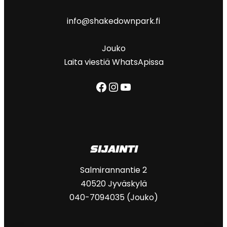
info@shakedownpark.fi
Jouko
Laita viestiä WhatsApissa
Facebook
Instagram
YouTube
SIJAINTI
Salmirannantie 2
40520 Jyväskylä
040-7094035 (Jouko)