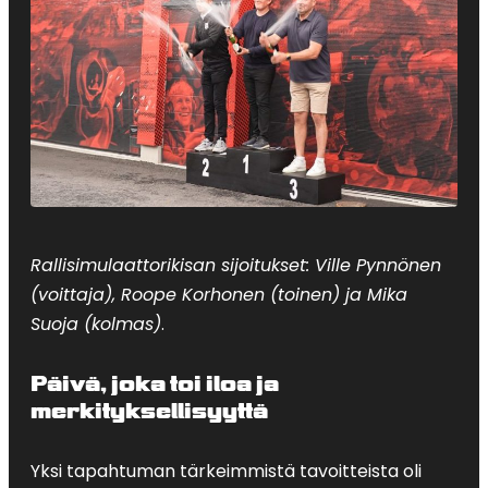
Rallisimulaattorikisan sijoitukset: Ville Pynnönen
(voittaja), Roope Korhonen (toinen) ja Mika
Suoja (kolmas)
.
Päivä, joka toi iloa ja
merkityksellisyyttä
Yksi tapahtuman tärkeimmistä tavoitteista oli