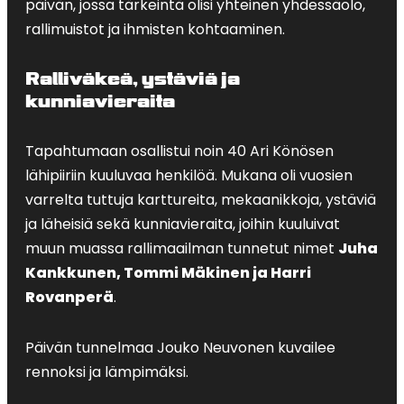
päivän, jossa tärkeintä olisi yhteinen yhdessäolo,
rallimuistot ja ihmisten kohtaaminen.
Ralliväkeä, ystäviä ja
kunniavieraita
Tapahtumaan osallistui noin 40 Ari Könösen
lähipiiriin kuuluvaa henkilöä. Mukana oli vuosien
varrelta tuttuja karttureita, mekaanikkoja, ystäviä
ja läheisiä sekä kunniavieraita, joihin kuuluivat
muun muassa rallimaailman tunnetut nimet
Juha
Kankkunen, Tommi Mäkinen ja Harri
Rovanperä
.
Päivän tunnelmaa Jouko Neuvonen kuvailee
rennoksi ja lämpimäksi.