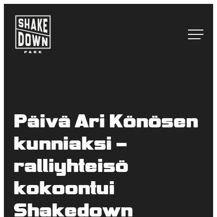
Siirry
suoraan
Shakedown Park
sisältöön
Laadukas
viihde-
ja
kokoustila
Jyväskylässä
Päivä Ari Könösen
kunniaksi –
ralliyhteisö
kokoontui
Shakedown