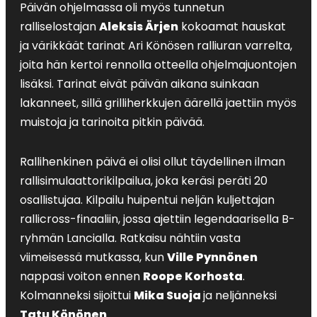
Päivän ohjelmassa oli myös tunnetun
ralliselostajan
Aleksis Ärjen
kokoamat hauskat
ja värikkäät tarinat Ari Könösen ralliuran varrelta,
joita hän kertoi rennolla otteella ohjelmajuontojen
lisäksi. Tarinat eivät päivän aikana suinkaan
lakanneet, sillä grilliherkkujen äärellä jaettiin myös
muistoja ja tarinoita pitkin päivää.
Rallihenkinen päivä ei olisi ollut täydellinen ilman
rallisimulaattorikilpailua, joka keräsi peräti 20
osallistujaa. Kilpailu huipentui neljän kuljettajan
rallicross-finaaliin, jossa ajettiin legendaarisella B-
ryhmän Lancialla. Ratkaisu nähtiin vasta
viimeisessä mutkassa, kun
Ville Pynnönen
nappasi voiton ennen
Roope Korhosta
.
Kolmanneksi sijoittui
Mika Suoja
ja neljänneksi
Tatu Könönen
.