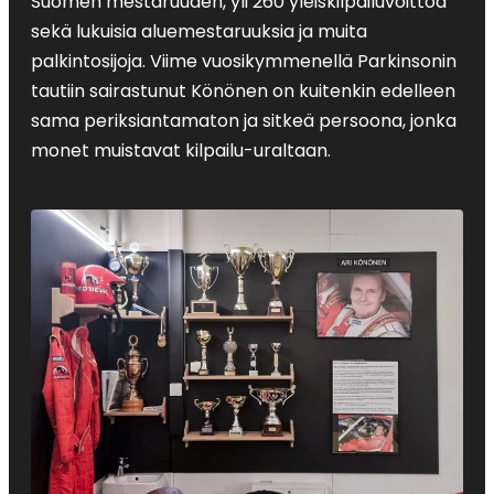
Suomen mestaruuden, yli 260 yleiskilpailuvoittoa
sekä lukuisia aluemestaruuksia ja muita
palkintosijoja. Viime vuosikymmenellä Parkinsonin
tautiin sairastunut Könönen on kuitenkin edelleen
sama periksiantamaton ja sitkeä persoona, jonka
monet muistavat kilpailu-uraltaan.