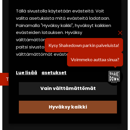
Tällä sivustolla käytetään evästeitä. Voit
eRally
valita asetuksista mitä evästeitä ladataan.
Lounge & sauna
Painamalla "Hyväksy kaikki", hyväksyt kaikkien
evästeiden latauksen. Hyväksy
Garage-autonäyttely
välttämättömät -valinta estää kaikki muut,
Kysy Shakedown parkin palveluista!
paitsi sivuston toiminnan kannalta
Yrityksille ja ryhmille
välttämättömät evästeet.
Voimmeko auttaa sinua?
Secto Rally -paketti
Lue lisää
asetukset
Käyttöehdot
Tule tutustumiskäynnille
Evästeseloste
Vain välttämättömät
UUTISET
Hyväksy kaikki
Shakedown Park 2026