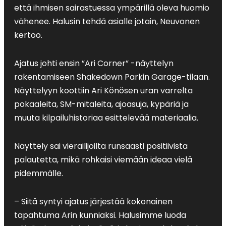
että ihmisen sairastuessa ympärillä oleva huomio
vähenee. Halusin tehdä asialle jotain, Neuvonen
kertoo.
Ajatus johti ensin ”Ari Corner” -näyttelyn
rakentamiseen Shakedown Parkin Garage-tilaan.
Näyttelyyn koottiin Ari Könösen uran varrelta
pokaaleita, SM-mitaleita, ajoasuja, kypäriä ja
muuta kilpailuhistoriaa esittelevää materiaalia.
Näyttely sai vierailijoilta runsaasti positiivista
palautetta, mikä rohkaisi viemään ideaa vielä
pidemmälle.
– Siitä syntyi ajatus järjestää kokonainen
tapahtuma Arin kunniaksi. Halusimme luoda