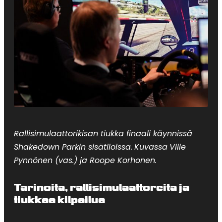
Rallisimulaattorikisan tiukka finaali käynnissä
Shakedown Parkin sisätiloissa.
Kuvassa
Ville
Pynnönen (vas.) ja Roope Korhonen.
Tarinoita, rallisimulaattoreita ja
tiukkaa kilpailua