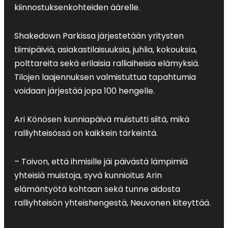
kiinnostuksenkohteiden äärelle.
Shakedown Parkissa järjestetään yritysten
tiimipäiviä, asiakastilaisuuksia, juhlia, kokouksia,
polttareita sekä erilaisia ralliaiheisia elämyksiä.
Tilojen laajennuksen valmistuttua tapahtumia
voidaan järjestää jopa 100 hengelle.
Ari Könösen kunniapäivä muistutti siitä, mikä
ralliyhteisössä on kaikkein tärkeintä.
– Toivon, että ihmisille jäi päivästä lämpimiä
yhteisiä muistoja, syvä kunnioitus Arin
elämäntyötä kohtaan sekä tunne aidosta
ralliyhteisön yhteishengestä, Neuvonen kiteyttää.