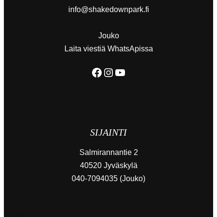
info@shakedownpark.fi
Jouko
Laita viestiä WhatsApissa
Facebook
Instagram
YouTube
SIJAINTI
Salmirannantie 2
40520 Jyväskylä
040-7094035 (Jouko)