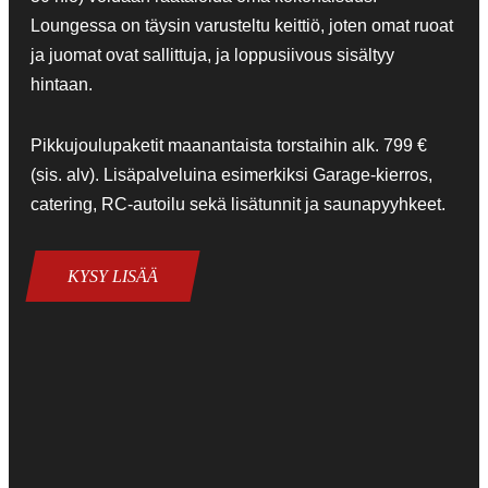
Loungessa on täysin varusteltu keittiö, joten omat ruoat
ja juomat ovat sallittuja, ja loppusiivous sisältyy
hintaan.
Pikkujoulupaketit maanantaista torstaihin alk. 799 €
(sis. alv). Lisäpalveluina esimerkiksi Garage-kierros,
catering, RC-autoilu sekä lisätunnit ja saunapyyhkeet.
KYSY LISÄÄ