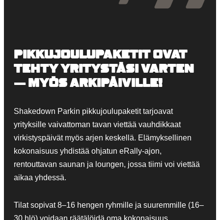
PIKKUJOULUPAKETIT OVAT
TEHTY YRITYSTÄSI VARTEN
— MYÖS ARKIPÄIVILLE!
Shakedown Parkin pikkujoulupaketit tarjoavat
yrityksille vaivattoman tavan viettää vauhdikkaat
virkistyspäivät myös arjen keskellä. Elämyksellinen
kokonaisuus yhdistää ohjatun eRally-ajon,
rentouttavan saunan ja loungen, jossa tiimi voi viettää
aikaa yhdessä.
Tilat sopivat 8–16 hengen ryhmille ja suuremmille (16–
30 hlö) voidaan räätälöidä oma kokonaisuus.