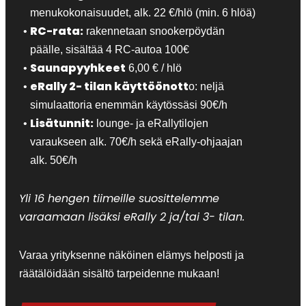
menukokonaisuudet, alk. 22 €/hlö (min. 6 hlöä)
RC-rata:
rakennetaan snookerpöydän
päälle, sisältää 4 RC-autoa 100€
Saunapyyhkeet
6,00 € / hlö
eRally 2- tilan käyttöönott
o: neljä
simulaattoria enemmän käytössäsi 90€/h
Lisätunnit:
lounge- ja eRallytilojen
varaukseen alk. 70€/h sekä eRally-ohjaajan
alk. 50€/h
Yli 16 hengen tiimeille suosittelemme
varaamaan lisäksi eRally 2 ja/tai 3- tilan.
Varaa yrityksenne näköinen elämys helposti ja
räätälöidään sisältö tarpeidenne mukaan!