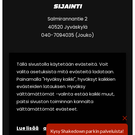
SIJAINTI
Salmirannantie 2
40520 Jyväskylä
040-7094035 (Jouko)
eRally
Tällä sivustolla käytetään evästeitä. Voit
valita asetuksista mitä evästeitä ladataan.
Lounge & sauna
Painamalla "Hyväksy kaikki", hyväksyt kaikkien
evästeiden latauksen. Hyväksy
Garage-autonäyttely
välttämättömät -valinta estää kaikki muut,
paitsi sivuston toiminnan kannalta
Yrityksille ja ryhmille
välttämättömät evästeet.
Secto Rally -paketti
Lue lisää
asetukset
Käyttöehdot
Kysy Shakedown parkin palveluista!