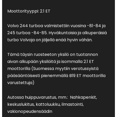
Moottorityyppi: 2.1 ET
Volvo 244 turboa valmistettiin vuosina -81-84 ja
245 turboa -84-85. Hyväkuntoisia ja alkuperäisiä
turbo Volvoja on jäljellä enää hyvin vähän.
Tämä täysin ruosteeton yksilö on tuotannon
aivan alkupään yksilöitä ja isommalla 2.1 ET
moottorilla (Suomessa myytiin verotussyistä
pääsääntöisesti pienemmällä B19 ET moottorilla
varustettuja)
Autossa huippuvarustus, mm.: Nahkapenkit,
keskuslukitus, kattoluukku, ilmastointi,
vakionopeudensäädin