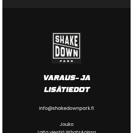
VARAUS- JA
LISÄTIEDOT
info@shakedownpark.fi
Jouko
Laita viestiä WhatsApissa