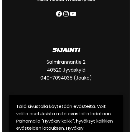
Facebook
Instagram
YouTube
SIJAINTI
Salmirannantie 2
40520 Jyväskylä
040-7094035 (Jouko)
Tällä sivustolla käytetään evästeitä. Voit
eRally
valita asetuksista mitä evästeitä ladataan.
Lounge & sauna
Painamalla "Hyväksy kaikki", hyväksyt kaikkien
evästeiden latauksen. Hyväksy
Garage-autonäyttely