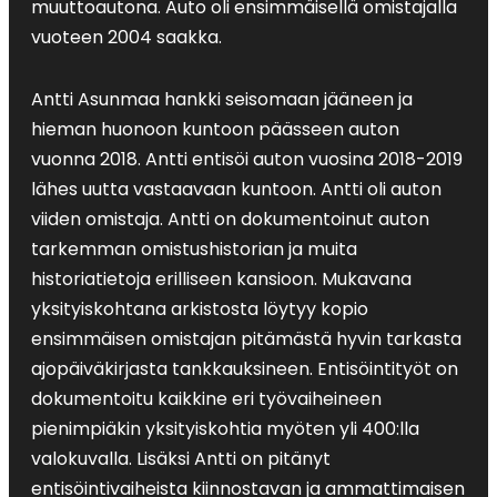
muuttoautona. Auto oli ensimmäisellä omistajalla
vuoteen 2004 saakka.
Antti Asunmaa hankki seisomaan jääneen ja
hieman huonoon kuntoon päässeen auton
vuonna 2018. Antti entisöi auton vuosina 2018-2019
lähes uutta vastaavaan kuntoon. Antti oli auton
viiden omistaja. Antti on dokumentoinut auton
tarkemman omistushistorian ja muita
historiatietoja erilliseen kansioon. Mukavana
yksityiskohtana arkistosta löytyy kopio
ensimmäisen omistajan pitämästä hyvin tarkasta
ajopäiväkirjasta tankkauksineen. Entisöintityöt on
dokumentoitu kaikkine eri työvaiheineen
pienimpiäkin yksityiskohtia myöten yli 400:lla
valokuvalla. Lisäksi Antti on pitänyt
entisöintivaiheista kiinnostavan ja ammattimaisen