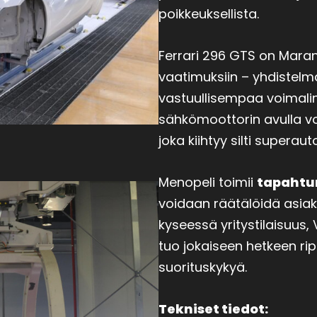
poikkeuksellista.
Ferrari 296 GTS on Mara
vaatimuksiin – yhdistelm
vastuullisempaa voimalin
sähkömoottorin avulla v
joka kiihtyy silti supera
Menopeli toimii
tapahtu
voidaan räätälöidä asia
kyseessä yritystilaisuus,
tuo jokaiseen hetkeen ri
suorituskykyä.
Tekniset tiedot: