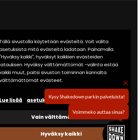
SIJAINTI
Tällä sivustolla käytetään evästeitä. Voit valita
asetuksista mitä evästeitä ladataan. Painamalla
Salmirannantie 2
"Hyväksy kaikki", hyväksyt kaikkien evästeiden
40520 Jyväskylä
latauksen. Hyväksy välttämättömät -valinta estää
kaikki muut, paitsi sivuston toiminnan kannalta
040-7094035 (Jouko)
välttämättömät evästeet.
Kysy Shakedown parkin palveluista!
Lue lisää
asetukset
Voimmeko auttaa sinua?
Vain välttämättömät
Hyväksy kaikki
-paketti
Käyttöehdot
Evästeseloste
UUTISET