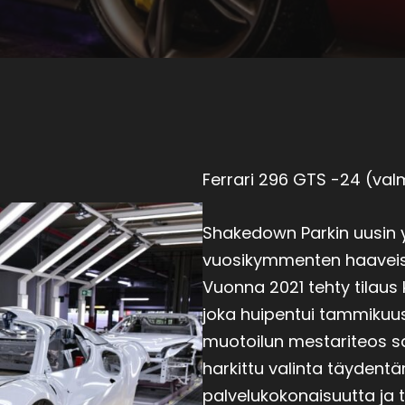
Ferrari 296 GTS -24 (val
Shakedown Parkin uusin y
vuosikymmenten haaveist
Vuonna 2021 tehty tilaus
joka huipentui tammikuu
muotoilun mestariteos sa
harkittu valinta täyden
palvelukokonaisuutta ja 