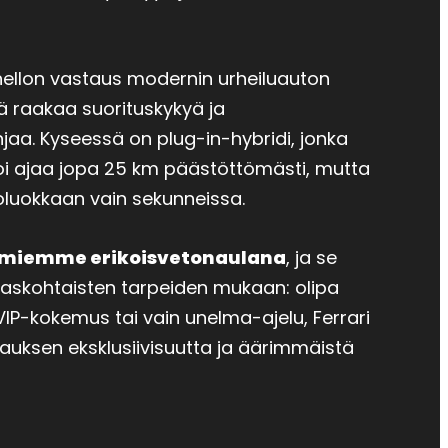
nellon vastaus modernin urheiluauton
ä raakaa suorituskykyä ja
jaa. Kyseessä on plug-in-hybridi, jonka
oi ajaa jopa 25 km päästöttömästi, mutta
utoluokkaan vain sekunneissa.
miemme erikoisvetonaulana
, ja se
kaskohtaisten tarpeiden mukaan: olipa
 VIP-kokemus tai vain unelma-ajelu, Ferrari
pauksen eksklusiivisuutta ja äärimmäistä