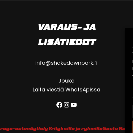
VARAUS- JA
LISÄTIEDOT
info@shakedownpark.fi
Jouko
Laita viestiä WhatsApissa
Facebook
Instagram
YouTube
rage-autonäyttely
Yrityksille ja ryhmille
Secto Rally 