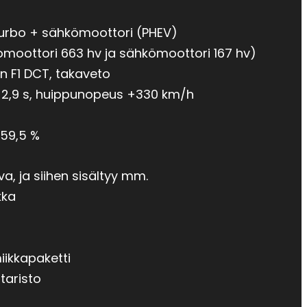
iturbo + sähkömoottori (PHEV)
tomoottori 663 hv ja sähkömoottori 167 hv)
n F1 DCT, takaveto
h 2,9 s, huippunopeus +330 km/h
 59,5 %
a, ja siihen sisältyy mm.
kka
iikkapaketti
taristo