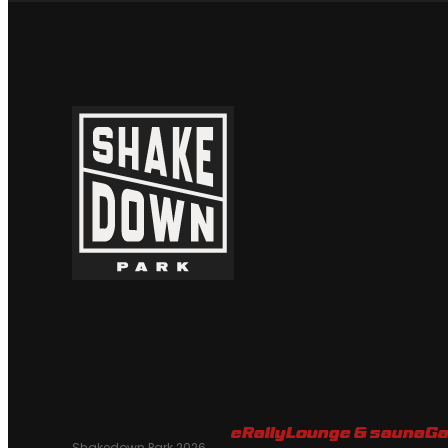
eRally
Lounge & sauna
Ga
Shakedown Park 2026