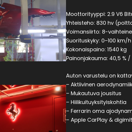
Moottorityyppi: 2.9 V6 B
Yhteisteho: 830 hv (polt
Voimansiirto: 8-vaihteine
Suorituskyky: 0–100 km/
Kokonaispaino: 1540 kg
Painonjakauma: 40,5 % /
Auton varustelu on kattav
– Aktiivinen aerodynamii
– Mukautuva jousitus
– Hiilikuituyksityiskohtia
– Ferrarin oma ajodynam
– Apple CarPlay & digimit