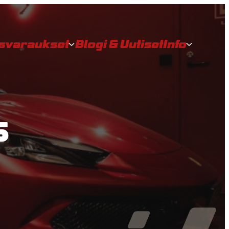
ysvaraukset
Blogi & Uutiset
Info
S